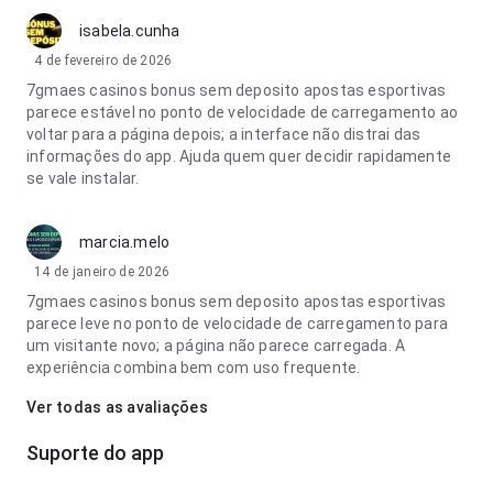
isabela.cunha
4 de fevereiro de 2026
7gmaes casinos bonus sem deposito apostas esportivas
parece estável no ponto de velocidade de carregamento ao
voltar para a página depois; a interface não distrai das
informações do app. Ajuda quem quer decidir rapidamente
se vale instalar.
marcia.melo
14 de janeiro de 2026
7gmaes casinos bonus sem deposito apostas esportivas
parece leve no ponto de velocidade de carregamento para
um visitante novo; a página não parece carregada. A
experiência combina bem com uso frequente.
Ver todas as avaliações
Suporte do app