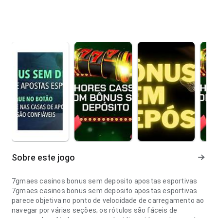
Sobre este jogo
7gmaes casinos bonus sem deposito apostas esportivas
7gmaes casinos bonus sem deposito apostas esportivas
parece objetiva no ponto de velocidade de carregamento ao
navegar por várias seções; os rótulos são fáceis de