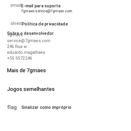
email
E-mail para suporte
7gmaes-service@7gmaes.com
shield
Política de privacidade
Sobre o desenvolvedor
7gmaes
service@7gmaes.com
246 Rua w
eduardo.magalhaes
+55 5572246
Mais de 7gmaes
Jogos semelhantes
flag
Sinalizar como impróprio