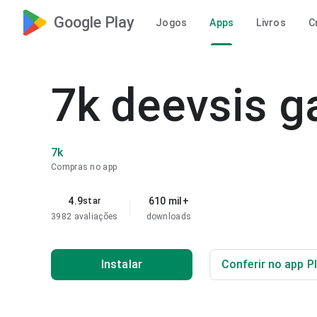
Google Play
Jogos
Apps
Livros
C
7k deevsis 
7k
Compras no app
4.9
610 mil+
star
3982 avaliações
downloads
Instalar
Conferir no app P