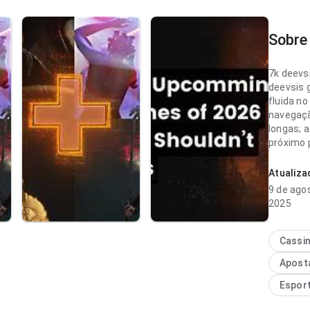
Sobre 
7k deevs
deevsis 
fluida no
navegaçã
longas; a
próximo p
torna o 
para test
Atualiz
9 de ago
7k deevs
2025
clara no 
navegaçã
longas; 
Cassi
sem fica
Apost
mais con
Espor