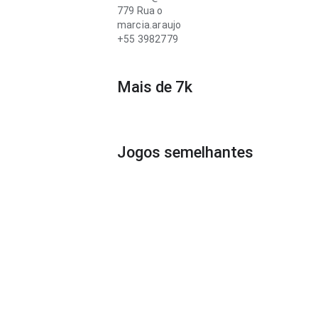
779 Rua o
marcia.araujo
+55 3982779
Mais de 7k
Jogos semelhantes