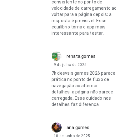
consistente no ponto de
velocidade de carregamento ao
voltar para a página depois; a
resposta é previsível. Esse
equilíbrio torna o app mais
interessante para testar.
renata.gomes
9 de julho de 2025
7k deevsis games 2026 parece
prática no ponto de fluxo de
navegação ao alternar
detalhes; a página não parece
carregada. Esse cuidado nos
detalhes faz diferença.
ana.gomes
18 de junho de 2025