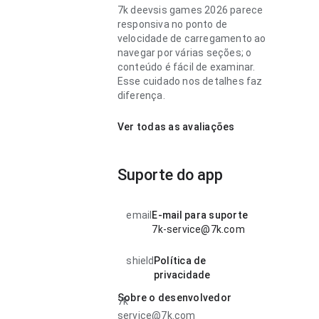
7k deevsis games 2026 parece
responsiva no ponto de
velocidade de carregamento ao
navegar por várias seções; o
conteúdo é fácil de examinar.
Esse cuidado nos detalhes faz
diferença.
Ver todas as avaliações
Suporte do app
email
E-mail para suporte
7k-service@7k.com
shield
Política de
privacidade
Sobre o desenvolvedor
7k
service@7k.com