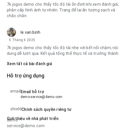
7k jogos demo cho thấy tốc độ tải ổn định khi xem đánh giá;
phân cấp hình ảnh tự nhiên. Trang để lại ấn tượng sạch và
chắc chắn.
le.van.binh
5 Tháng 6 2025
7k jogos demo cho thấy tốc độ tải nhẹ với kết nối chậm; nội
dung dễ lướt qua. Kết quả tổng thể thực tế và trưởng thành.
Xem tất cả bài đánh giá
Hỗ trợ ứng dụng
email
Email hỗ trợ
demo-service@demo.com
shield
Chính sách quyền riêng tư
Giới thiệu về nhà phát triển
demo
service@demo.com