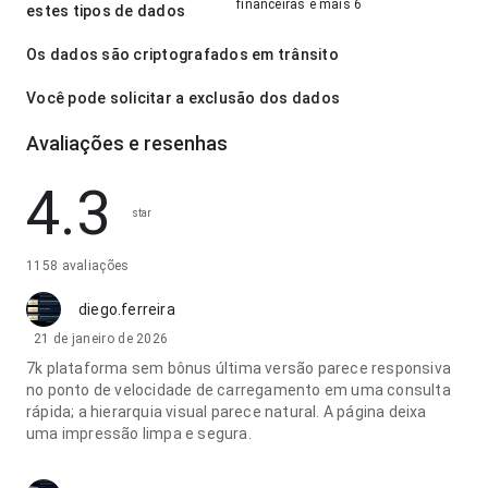
financeiras e mais 6
estes tipos de dados
Os dados são criptografados em trânsito
Você pode solicitar a exclusão dos dados
Avaliações e resenhas
4.3
star
1158 avaliações
diego.ferreira
21 de janeiro de 2026
7k plataforma sem bônus última versão parece responsiva
no ponto de velocidade de carregamento em uma consulta
rápida; a hierarquia visual parece natural. A página deixa
uma impressão limpa e segura.