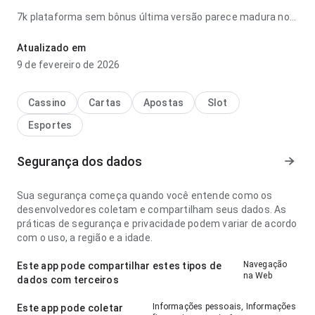
7k plataforma sem bônus última versão parece madura no
ponto de fluxo de navegação ao voltar para a página depois;
os rótulos são fáceis de acompanhar. O resultado geral
Atualizado em
parece prático e maduro.
9 de fevereiro de 2026
Cassino
Cartas
Apostas
Slot
Esportes
Segurança dos dados
Sua segurança começa quando você entende como os
desenvolvedores coletam e compartilham seus dados. As
práticas de segurança e privacidade podem variar de acordo
com o uso, a região e a idade.
Navegação
Este app pode compartilhar estes tipos de
na Web
dados com terceiros
Informações pessoais, Informações
Este app pode coletar