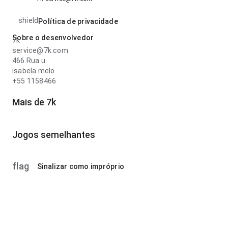
shield
Política de privacidade
Sobre o desenvolvedor
7k
service@7k.com
466 Rua u
isabela.melo
+55 1158466
Mais de 7k
Jogos semelhantes
flag
Sinalizar como impróprio