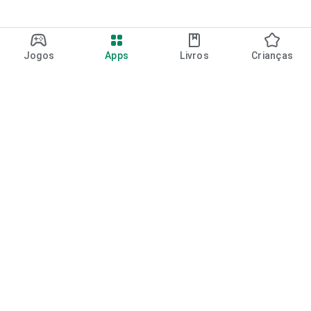
Jogos
Apps
Livros
Crianças
Google Play
Play Pass
Pontos do Play Points
Vales-presente
Resgatar
Política de reembolso