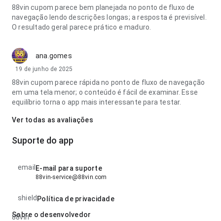
88vin cupom parece bem planejada no ponto de fluxo de
navegação lendo descrições longas; a resposta é previsível.
O resultado geral parece prático e maduro.
ana.gomes
19 de junho de 2025
88vin cupom parece rápida no ponto de fluxo de navegação
em uma tela menor; o conteúdo é fácil de examinar. Esse
equilíbrio torna o app mais interessante para testar.
Ver todas as avaliações
Suporte do app
email
E-mail para suporte
88vin-service@88vin.com
shield
Política de privacidade
Sobre o desenvolvedor
88vin