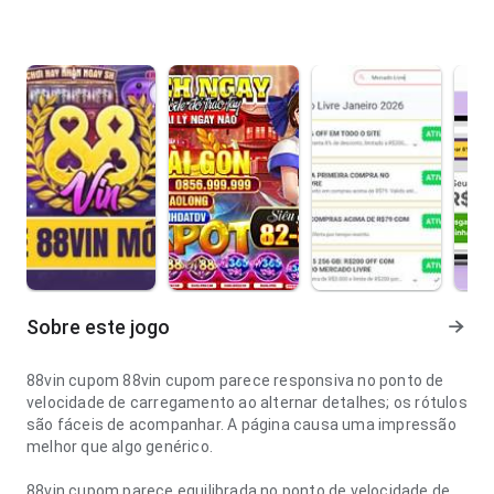
Sobre este jogo
88vin cupom 88vin cupom parece responsiva no ponto de
velocidade de carregamento ao alternar detalhes; os rótulos
são fáceis de acompanhar. A página causa uma impressão
melhor que algo genérico.
88vin cupom parece equilibrada no ponto de velocidade de