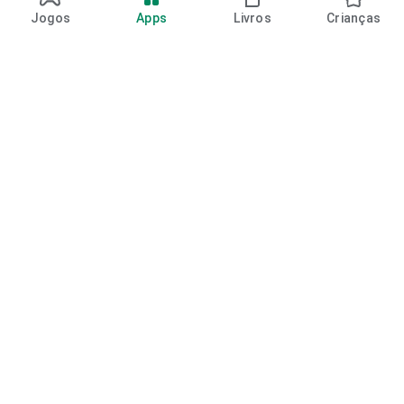
Jogos
Apps
Livros
Crianças
Google Play
Play Pass
Pontos do Play Points
Vales-presente
Resgatar
Política de reembolso
Crianças e família
Guia para a família