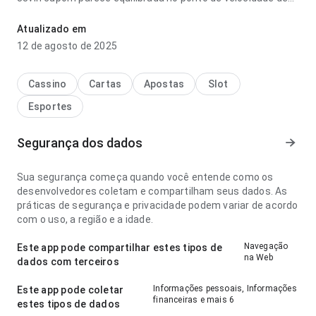
carregamento ao voltar para a página depois; a página não
parece carregada. A página deixa uma impressão limpa e
Atualizado em
segura.
12 de agosto de 2025
Cassino
Cartas
Apostas
Slot
Esportes
Segurança dos dados
Sua segurança começa quando você entende como os
desenvolvedores coletam e compartilham seus dados. As
práticas de segurança e privacidade podem variar de acordo
com o uso, a região e a idade.
Navegação
Este app pode compartilhar estes tipos de
na Web
dados com terceiros
Informações pessoais, Informações
Este app pode coletar
financeiras e mais 6
estes tipos de dados