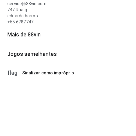
service@88vin.com
747 Rua g
eduardo.barros
+55 6787747
Mais de 88vin
Jogos semelhantes
flag
Sinalizar como impróprio