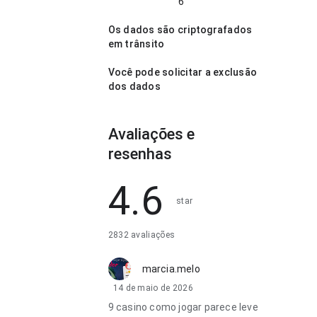
6
Os dados são criptografados
em trânsito
Você pode solicitar a exclusão
dos dados
Avaliações e
resenhas
4.6
star
2832 avaliações
marcia.melo
14 de maio de 2026
9 casino como jogar parece leve