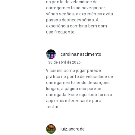
no ponto de velocidade de
carregamento ao navegar por
várias seções; a experiência evita
passos desnecessários. A
experiência combina bem com
uso frequente.
carolina.nascimento
30 de abril de 2026
9 casino como jogar parece
prática no ponto de velocidade de
carregamento lendo descrições
longas; a página não parece
carregada. Esse equilíbrio torna o
app mais interessante para
testar.
luiz.andrade