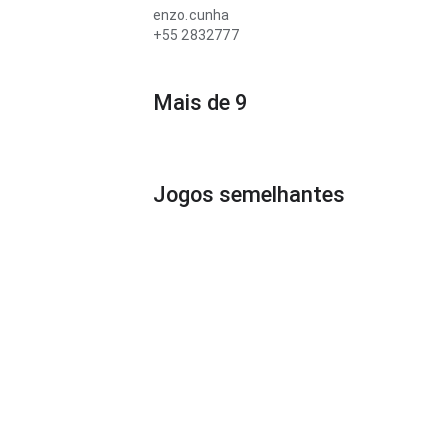
enzo.cunha
+55 2832777
Mais de 9
Jogos semelhantes