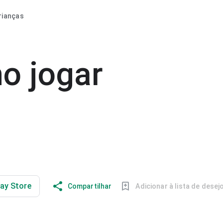
rianças
o jogar
lay Store
Compartilhar
Adicionar à lista de desej