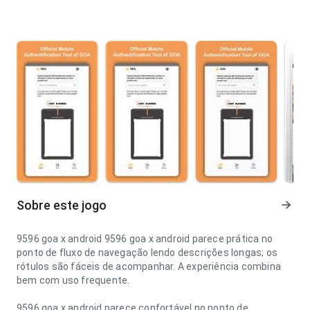
Sobre este jogo
9596 goa x android 9596 goa x android parece prática no
ponto de fluxo de navegação lendo descrições longas; os
rótulos são fáceis de acompanhar. A experiência combina
bem com uso frequente.
9596 goa x android parece confortável no ponto de