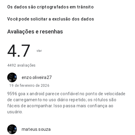
Os dados são criptografados em trânsito
Você pode solicitar a exclusão dos dados
Avaliações e resenhas
4.7
star
4492 avaliações
enzo.oliveira27
19 de fevereiro de 2026
9596 goa x android parece confiável no ponto de velocidade
de carregamento no uso diário repetido; os rótulos são
fáceis de acompanhar. Isso passa mais confiança ao
usuário.
mateus.souza