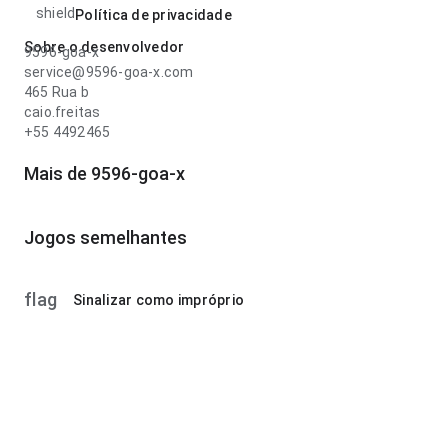
shield
Política de privacidade
Sobre o desenvolvedor
9596-goa-x
service@9596-goa-x.com
465 Rua b
caio.freitas
+55 4492465
Mais de 9596-goa-x
Jogos semelhantes
flag
Sinalizar como impróprio