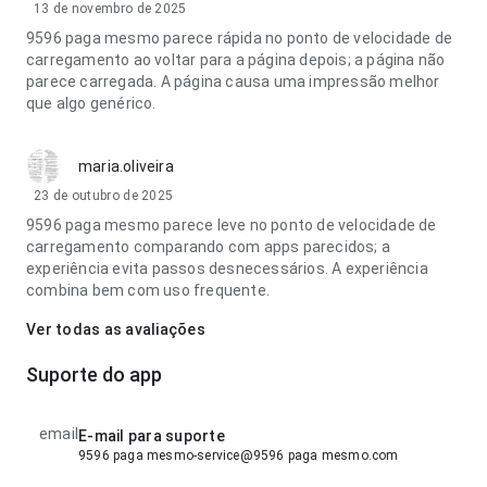
13 de novembro de 2025
9596 paga mesmo parece rápida no ponto de velocidade de
carregamento ao voltar para a página depois; a página não
parece carregada. A página causa uma impressão melhor
que algo genérico.
maria.oliveira
23 de outubro de 2025
9596 paga mesmo parece leve no ponto de velocidade de
carregamento comparando com apps parecidos; a
experiência evita passos desnecessários. A experiência
combina bem com uso frequente.
Ver todas as avaliações
Suporte do app
email
E-mail para suporte
9596 paga mesmo-service@9596 paga mesmo.com