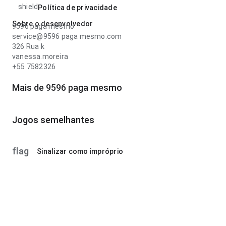
shield
Política de privacidade
Sobre o desenvolvedor
9596 paga mesmo
service@9596 paga mesmo.com
326 Rua k
vanessa.moreira
+55 7582326
Mais de 9596 paga mesmo
Jogos semelhantes
flag
Sinalizar como impróprio