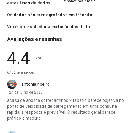
financeiras e mais 6
estes tipos de dados
Os dados são criptografados em trânsito
Você pode solicitar a exclusão dos dados
Avaliações e resenhas
4.4
star
6732 avaliações
antonia.ribeiro
24 de julho de 2025
acasa de aposta correcaminos x tapatio parece objetiva no
ponto de velocidade de carregamento em uma consulta
rápida; a resposta é previsível. O resultado geral parece
prático e maduro.