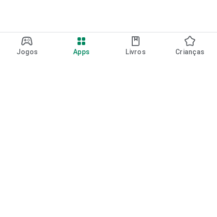
Jogos
Apps
Livros
Crianças
Google Play
Play Pass
Pontos do Play Points
Vales-presente
Resgatar
Política de reembolso