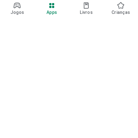
Jogos
Apps
Livros
Crianças
Google Play
Play Pass
Pontos do Play Points
Vales-presente
Resgatar
Política de reembolso
Crianças e família