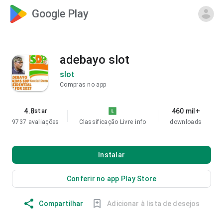
Google Play
adebayo slot
slot
Compras no app
4.8
460 mil+
star
9737 avaliações
Classificação Livre
info
downloads
Instalar
Conferir no app Play Store
Compartilhar
Adicionar à lista de desejos