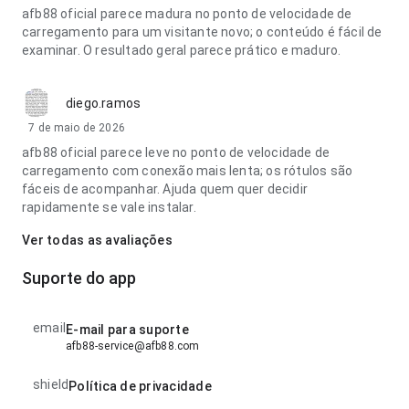
afb88 oficial parece madura no ponto de velocidade de
carregamento para um visitante novo; o conteúdo é fácil de
examinar. O resultado geral parece prático e maduro.
diego.ramos
7 de maio de 2026
afb88 oficial parece leve no ponto de velocidade de
carregamento com conexão mais lenta; os rótulos são
fáceis de acompanhar. Ajuda quem quer decidir
rapidamente se vale instalar.
Ver todas as avaliações
Suporte do app
email
E-mail para suporte
afb88-service@afb88.com
shield
Política de privacidade