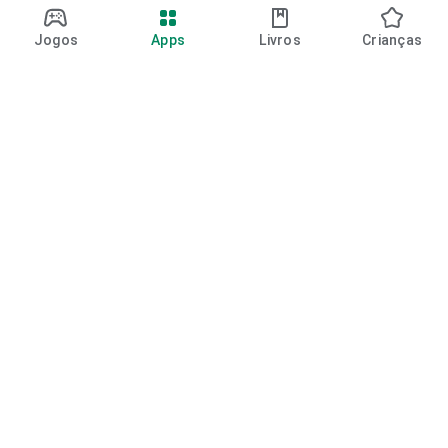
Jogos
Apps
Livros
Crianças
Google Play
Play Pass
Pontos do Play Points
Vales-presente
Resgatar
Política de reembolso
Crianças e família