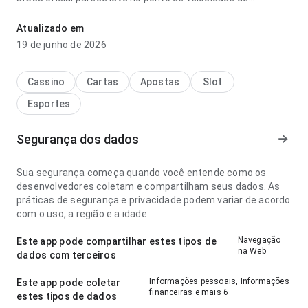
carregamento antes de decidir instalar; a página parece
completa sem ficar pesada. Esse equilíbrio torna o app mais
Atualizado em
interessante para testar.
19 de junho de 2026
Cassino
Cartas
Apostas
Slot
Esportes
Segurança dos dados
Sua segurança começa quando você entende como os
desenvolvedores coletam e compartilham seus dados. As
práticas de segurança e privacidade podem variar de acordo
com o uso, a região e a idade.
Navegação
Este app pode compartilhar estes tipos de
na Web
dados com terceiros
Informações pessoais, Informações
Este app pode coletar
financeiras e mais 6
estes tipos de dados