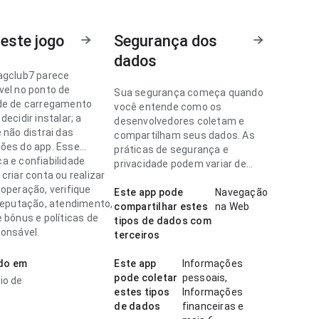
este jogo
Segurança dos
dados
agclub7 parece
vel no ponto de
Sua segurança começa quando
de de carregamento
você entende como os
decidir instalar; a
desenvolvedores coletam e
 não distrai das
compartilham seus dados. As
ões do app. Esse
práticas de segurança e
o torna o app mais
a e confiabilidade
privacidade podem variar de
ante para testar.
criar conta ou realizar
acordo com o uso, a região e a
 operação, verifique
idade.
Este app pode
Navegação
parece consistente no
 reputação, atendimento,
compartilhar estes
na Web
 velocidade de
 bônus e políticas de
tipos de dados com
ento lendo descrições
ponsável.
terceiros
 hierarquia visual parece
 A experiência combina
ado em
Este app
Informações
uso frequente.
pode coletar
pessoais,
io de
estes tipos
Informações
de dados
financeiras e