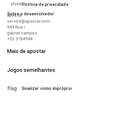
shield
Política de privacidade
Sobre o desenvolvedor
apostar
service@apostar.com
944 Rua i
gabriel.campos
+55 3184944
Mais de apostar
Jogos semelhantes
flag
Sinalizar como impróprio