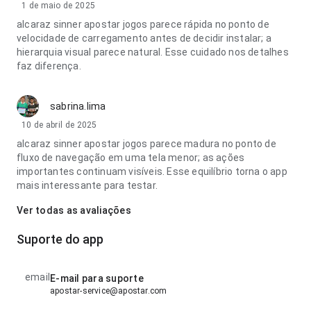
1 de maio de 2025
alcaraz sinner apostar jogos parece rápida no ponto de
velocidade de carregamento antes de decidir instalar; a
hierarquia visual parece natural. Esse cuidado nos detalhes
faz diferença.
sabrina.lima
10 de abril de 2025
alcaraz sinner apostar jogos parece madura no ponto de
fluxo de navegação em uma tela menor; as ações
importantes continuam visíveis. Esse equilíbrio torna o app
mais interessante para testar.
Ver todas as avaliações
Suporte do app
email
E-mail para suporte
apostar-service@apostar.com