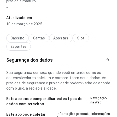
prático e maduro.
alcaraz sinner código de bônus parece confiável no ponto de
velocidade de carregamento ao alternar detalhes; os rótulos
Atualizado em
são fáceis de acompanhar. A página deixa uma impressão
10 de março de 2025
limpa e segura.
Cassino
Cartas
Apostas
Slot
Esportes
Segurança dos dados
Sua segurança começa quando você entende como os
desenvolvedores coletam e compartilham seus dados. As
práticas de segurança e privacidade podem variar de acordo
com o uso, a região e a idade.
Navegação
Este app pode compartilhar estes tipos de
na Web
dados com terceiros
Informações pessoais, Informações
Este app pode coletar