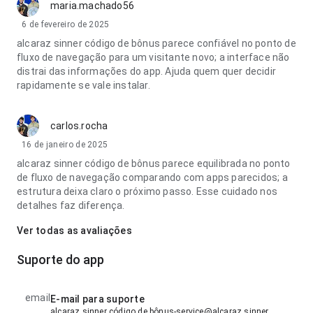
maria.machado56
6 de fevereiro de 2025
alcaraz sinner código de bônus parece confiável no ponto de
fluxo de navegação para um visitante novo; a interface não
distrai das informações do app. Ajuda quem quer decidir
rapidamente se vale instalar.
carlos.rocha
16 de janeiro de 2025
alcaraz sinner código de bônus parece equilibrada no ponto
de fluxo de navegação comparando com apps parecidos; a
estrutura deixa claro o próximo passo. Esse cuidado nos
detalhes faz diferença.
Ver todas as avaliações
Suporte do app
email
E-mail para suporte
alcaraz sinner código de bônus-service@alcaraz sinner