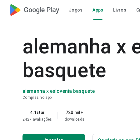
Google Play
Jogos
Apps
Livros
C
alemanha x e
basquete
alemanha x eslovenia basquete
Compras no app
4.1
720 mil+
star
2427 avaliações
downloads