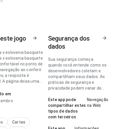
os
este jogo
Segurança dos
dados
 x eslovenia basquete
 x eslovenia basquete
Sua segurança começa
onfortável no ponto de
quando você entende como os
 navegação ao conferir
desenvolvedores coletam e
es; a resposta é
compartilham seus dados. As
l. A página deixa uma
práticas de segurança e
o limpa e segura.
privacidade podem variar de
ado em
acordo com o uso, a região e a
 x eslovenia basquete
idade.
Este app pode
Navegação
tembro
quilibrada no ponto de
compartilhar estes
na Web
de de carregamento ao
tipos de dados
por várias seções; a
com terceiros
 não distrai das
no
Cartas
ões do app. Ajuda quem
Este app
Informações