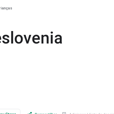
rianças
slovenia