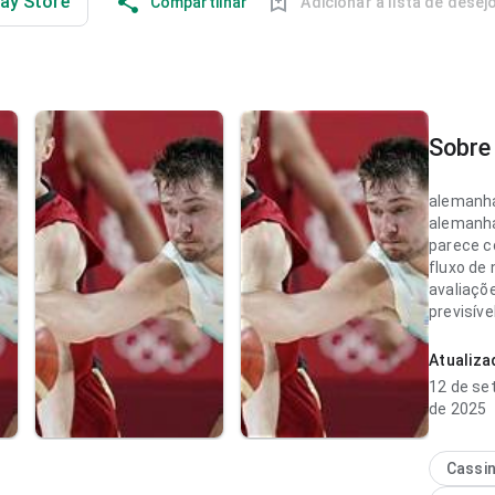
lay Store
Compartilhar
Adicionar à lista de desej
Sobre 
alemanha
alemanha
parece c
fluxo de
avaliaçõ
previsíve
impressã
Atualiz
alemanha
12 de se
parece e
de 2025
velocida
navegar 
interface
Cassi
informaç