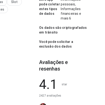
as
Slot
idir rapidamente se vale
pode coletar
pessoais,
estes tipos
Informações
tes
de dados
financeiras e
mais 6
Os dados são criptografados
em trânsito
Você pode solicitar a
exclusão dos dados
Avaliações e
resenhas
4.1
star
2427 avaliações