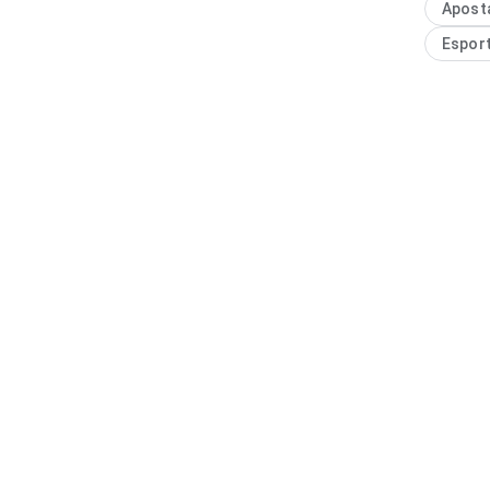
Apost
quer dec
instalar.
Espor