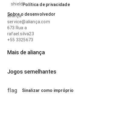
shield
Política de privacidade
Sobre o desenvolvedor
aliança
service@aliança.com
673 Rua a
rafael.silva23
+55 3325673
Mais de aliança
Jogos semelhantes
flag
Sinalizar como impróprio