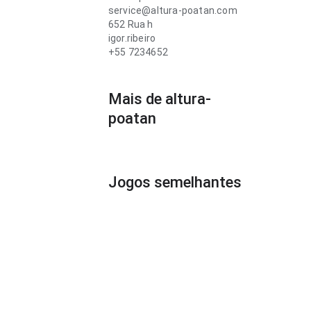
service@altura-poatan.com
652 Rua h
igor.ribeiro
+55 7234652
Mais de altura-
poatan
Jogos semelhantes