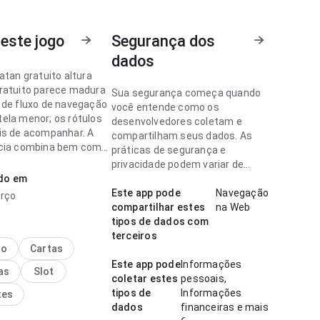
este jogo
Segurança dos
dados
atan gratuito altura
ratuito parece madura
Sua segurança começa quando
 de fluxo de navegação
você entende como os
ela menor; os rótulos
desenvolvedores coletam e
is de acompanhar. A
compartilham seus dados. As
cia combina bem com
práticas de segurança e
uente.
privacidade podem variar de
ado em
acordo com o uso, a região e a
oatan gratuito parece
idade.
Este app pode
Navegação
rço
o ponto de fluxo de
compartilhar estes
na Web
o lendo descrições
tipos de dados com
 resposta é previsível. A
terceiros
cia combina bem com
no
Cartas
uente.
Este app pode
Informações
as
Slot
coletar estes
pessoais,
tipos de
Informações
tes
dados
financeiras e mais