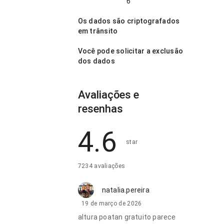
6
Os dados são criptografados
em trânsito
Você pode solicitar a exclusão
dos dados
Avaliações e
resenhas
4.6
star
7234 avaliações
natalia.pereira
19 de março de 2026
altura poatan gratuito parece