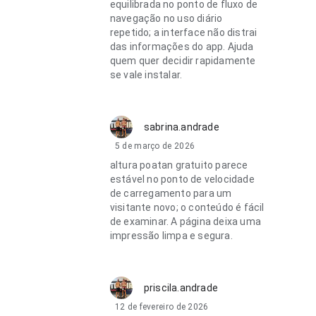
equilibrada no ponto de fluxo de
navegação no uso diário
repetido; a interface não distrai
das informações do app. Ajuda
quem quer decidir rapidamente
se vale instalar.
sabrina.andrade
5 de março de 2026
altura poatan gratuito parece
estável no ponto de velocidade
de carregamento para um
visitante novo; o conteúdo é fácil
de examinar. A página deixa uma
impressão limpa e segura.
priscila.andrade
12 de fevereiro de 2026