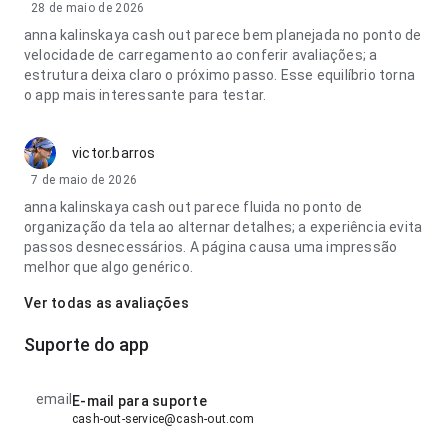
28 de maio de 2026
anna kalinskaya cash out parece bem planejada no ponto de
velocidade de carregamento ao conferir avaliações; a
estrutura deixa claro o próximo passo. Esse equilíbrio torna
o app mais interessante para testar.
victor.barros
7 de maio de 2026
anna kalinskaya cash out parece fluida no ponto de
organização da tela ao alternar detalhes; a experiência evita
passos desnecessários. A página causa uma impressão
melhor que algo genérico.
Ver todas as avaliações
Suporte do app
email
E-mail para suporte
cash-out-service@cash-out.com