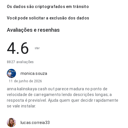
Os dados são criptografados em trânsito
Você pode solicitar a exclusão dos dados
Avaliações e resenhas
4.6
star
8827 avaliações
monica.souza
11 de junho de 2026
anna kalinskaya cash out parece madura no ponto de
velocidade de carregamento lendo descrições longas; a
resposta é previsível. Ajuda quem quer decidir rapidamente
se vale instalar.
lucas.correia33