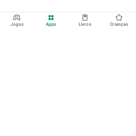
Jogos
Apps
Livros
Crianças
Google Play
Play Pass
Pontos do Play Points
Vales-presente
Resgatar
Política de reembolso