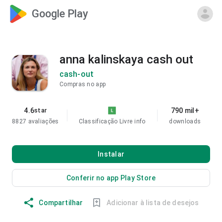
Google Play
anna kalinskaya cash out
cash-out
Compras no app
4.6
790 mil+
star
8827 avaliações
Classificação Livre
info
downloads
Instalar
Conferir no app Play Store
Compartilhar
Adicionar à lista de desejos