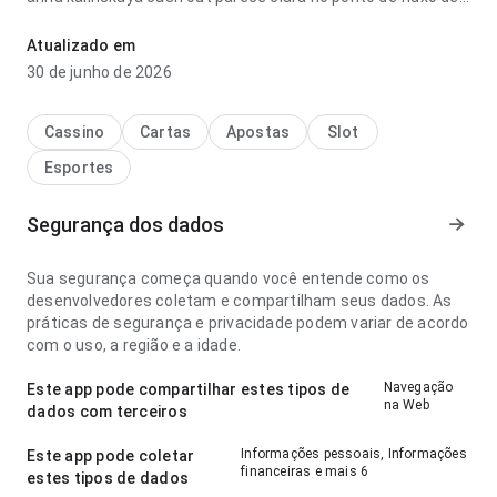
navegação ao alternar detalhes; a interface não distrai das
informações do app. Ajuda quem quer decidir rapidamente
Atualizado em
se vale instalar.
30 de junho de 2026
Cassino
Cartas
Apostas
Slot
Esportes
Segurança dos dados
Sua segurança começa quando você entende como os
desenvolvedores coletam e compartilham seus dados. As
práticas de segurança e privacidade podem variar de acordo
com o uso, a região e a idade.
Navegação
Este app pode compartilhar estes tipos de
na Web
dados com terceiros
Informações pessoais, Informações
Este app pode coletar
financeiras e mais 6
estes tipos de dados