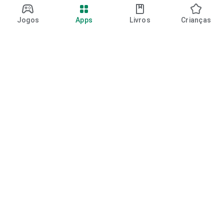
Jogos
Apps
Livros
Crianças
Google Play
Play Pass
Pontos do Play Points
Vales-presente
Resgatar
Política de reembolso
Crianças e família