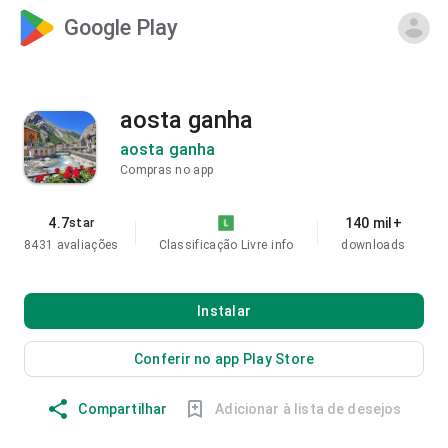
Google Play
aosta ganha
aosta ganha
Compras no app
4.7
140 mil+
star
8431 avaliações
Classificação Livre
info
downloads
Instalar
Conferir no app Play Store
Compartilhar
Adicionar à lista de desejos