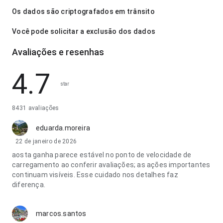
Os dados são criptografados em trânsito
Você pode solicitar a exclusão dos dados
Avaliações e resenhas
4.7
star
8431 avaliações
eduarda.moreira
22 de janeiro de 2026
aosta ganha parece estável no ponto de velocidade de
carregamento ao conferir avaliações; as ações importantes
continuam visíveis. Esse cuidado nos detalhes faz
diferença.
marcos.santos