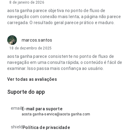
8 de janeiro de 2026
aosta ganha parece objetiva no ponto de fluxo de
navegação com conexão mais lenta; a página não parece
carregada. O resultado geral parece prático e maduro.
marcos.santos
18 de dezembro de 2025
aosta ganha parece consistente no ponto de fluxo de
navegação em uma consulta rápida; o conteúdo é fácil de
examinar. Isso passa mais confiança ao usuário.
Ver todas as avaliações
Suporte do app
email
E-mail para suporte
aosta ganha-service@aosta ganha.com
shield
Política de privacidade