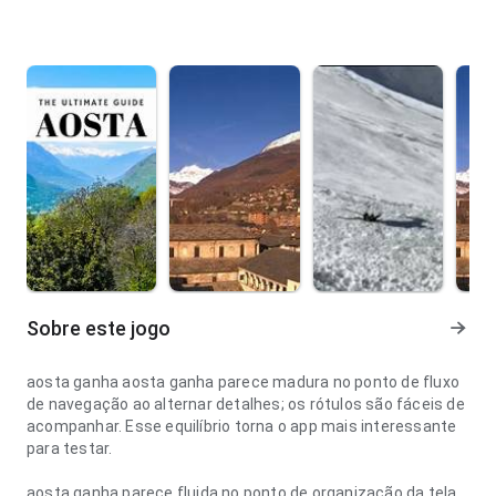
Sobre este jogo
aosta ganha aosta ganha parece madura no ponto de fluxo
de navegação ao alternar detalhes; os rótulos são fáceis de
acompanhar. Esse equilíbrio torna o app mais interessante
para testar.
aosta ganha parece fluida no ponto de organização da tela