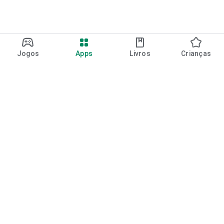
Jogos
Apps
Livros
Crianças
Google Play
Play Pass
Pontos do Play Points
Vales-presente
Resgatar
Política de reembolso