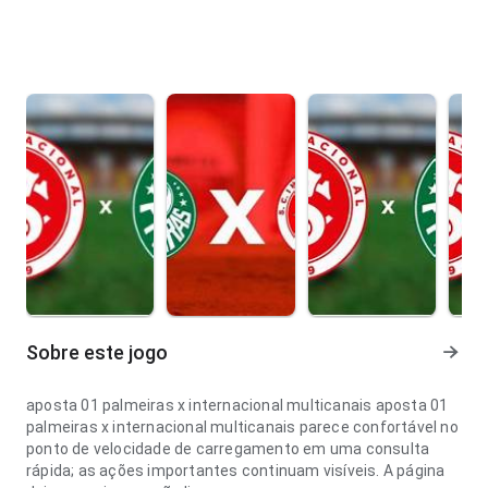
Sobre este jogo
aposta 01 palmeiras x internacional multicanais aposta 01
palmeiras x internacional multicanais parece confortável no
ponto de velocidade de carregamento em uma consulta
rápida; as ações importantes continuam visíveis. A página