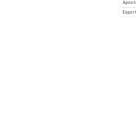
Apost
nos deta
Espor