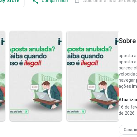
lay Store
Compartilhar
Adicionar à lista de desej
Sobre 
aposta a
aposta a
parece c
velocida
navegar 
ações im
visíveis.
mais int
Atualiz
16 de fev
aposta a
de 2026
parece p
velocida
alternar 
Cassi
parece c