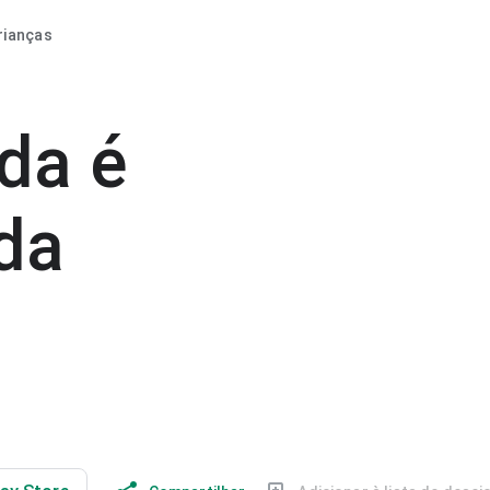
rianças
da é
da