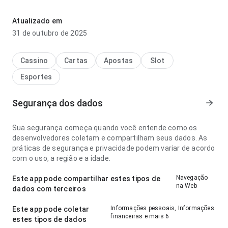
aposta aviao sem depósito parece responsiva no ponto de
velocidade de carregamento comparando com apps
Atualizado em
parecidos; a estrutura deixa claro o próximo passo. Esse
31 de outubro de 2025
cuidado nos detalhes faz diferença.
Cassino
Cartas
Apostas
Slot
Esportes
Segurança dos dados
Sua segurança começa quando você entende como os
desenvolvedores coletam e compartilham seus dados. As
práticas de segurança e privacidade podem variar de acordo
com o uso, a região e a idade.
Navegação
Este app pode compartilhar estes tipos de
na Web
dados com terceiros
Informações pessoais, Informações
Este app pode coletar
financeiras e mais 6
estes tipos de dados