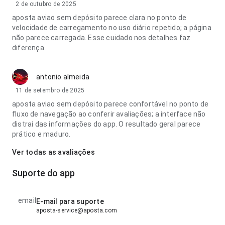
2 de outubro de 2025
aposta aviao sem depósito parece clara no ponto de
velocidade de carregamento no uso diário repetido; a página
não parece carregada. Esse cuidado nos detalhes faz
diferença.
antonio.almeida
11 de setembro de 2025
aposta aviao sem depósito parece confortável no ponto de
fluxo de navegação ao conferir avaliações; a interface não
distrai das informações do app. O resultado geral parece
prático e maduro.
Ver todas as avaliações
Suporte do app
email
E-mail para suporte
aposta-service@aposta.com