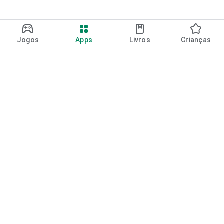
Jogos
Apps
Livros
Crianças
Google Play
Play Pass
Pontos do Play Points
Vales-presente
Resgatar
Política de reembolso