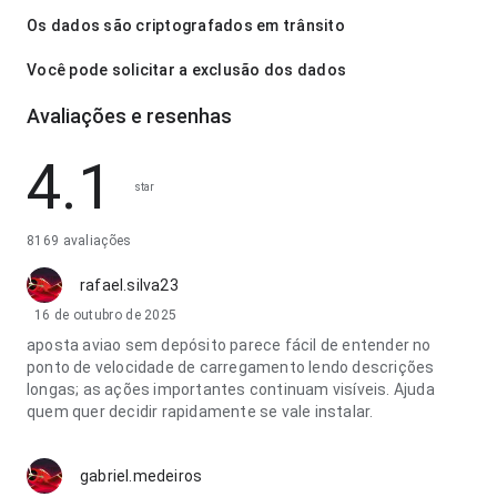
Os dados são criptografados em trânsito
Você pode solicitar a exclusão dos dados
Avaliações e resenhas
4.1
star
8169 avaliações
rafael.silva23
16 de outubro de 2025
aposta aviao sem depósito parece fácil de entender no
ponto de velocidade de carregamento lendo descrições
longas; as ações importantes continuam visíveis. Ajuda
quem quer decidir rapidamente se vale instalar.
gabriel.medeiros