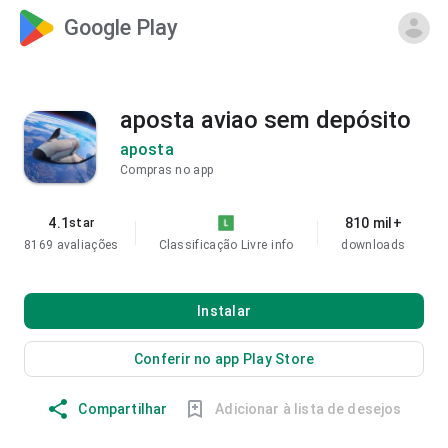
Google Play
aposta aviao sem depósito
aposta
Compras no app
4.1
810 mil+
star
8169 avaliações
Classificação Livre
info
downloads
Instalar
Conferir no app Play Store
Compartilhar
Adicionar à lista de desejos