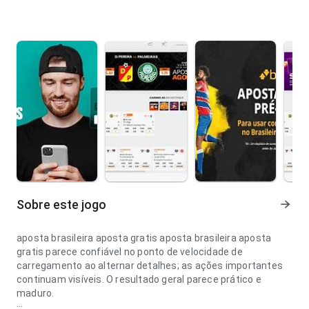
Sobre este jogo
aposta brasileira aposta gratis aposta brasileira aposta
gratis parece confiável no ponto de velocidade de
carregamento ao alternar detalhes; as ações importantes
continuam visíveis. O resultado geral parece prático e
maduro.