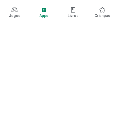
Jogos
Apps
Livros
Crianças
Google Play
Play Pass
Pontos do Play Points
Vales-presente
Resgatar
Política de reembolso
Crianças e família