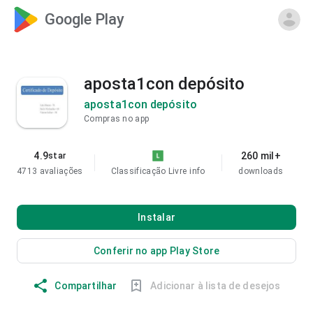
Google Play
aposta1con depósito
aposta1con depósito
Compras no app
4.9
260 mil+
star
4713 avaliações
Classificação Livre
info
downloads
Instalar
Conferir no app Play Store
Compartilhar
Adicionar à lista de desejos