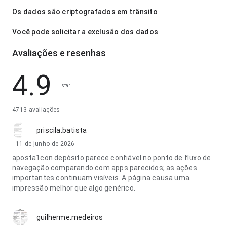
Os dados são criptografados em trânsito
Você pode solicitar a exclusão dos dados
Avaliações e resenhas
4.9
star
4713 avaliações
priscila.batista
11 de junho de 2026
aposta1con depósito parece confiável no ponto de fluxo de
navegação comparando com apps parecidos; as ações
importantes continuam visíveis. A página causa uma
impressão melhor que algo genérico.
guilherme.medeiros