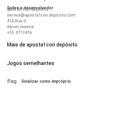
Sobre o desenvolvedor
aposta1con depósito
service@aposta1con depósito.com
416 Rua d
daniel.teixeira
+55 4713416
Mais de aposta1con depósito
Jogos semelhantes
flag
Sinalizar como impróprio