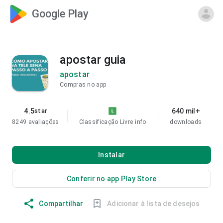
Google Play
apostar guia
apostar
Compras no app
4.5
640 mil+
star
8249 avaliações
Classificação Livre
info
downloads
Instalar
Conferir no app Play Store
Compartilhar
Adicionar à lista de desejos