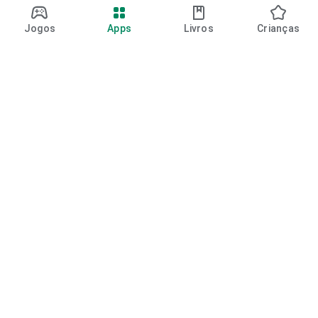
Jogos
Apps
Livros
Crianças
Google Play
Play Pass
Pontos do Play Points
Vales-presente
Resgatar
Política de reembolso
Crianças e família