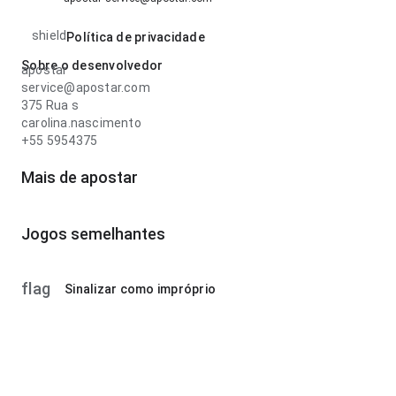
shield
Política de privacidade
Sobre o desenvolvedor
apostar
service@apostar.com
375 Rua s
carolina.nascimento
+55 5954375
Mais de apostar
Jogos semelhantes
flag
Sinalizar como impróprio