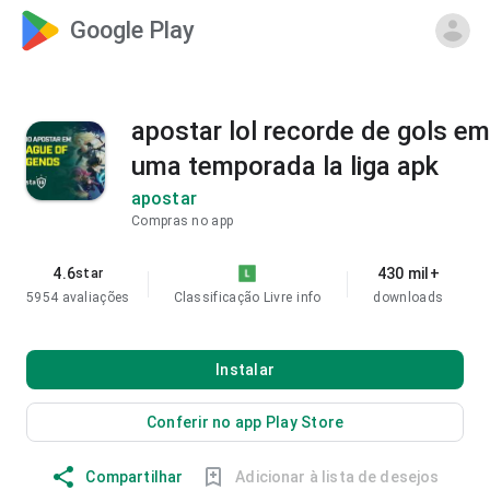
Google Play
apostar lol recorde de gols em
uma temporada la liga apk
apostar
Compras no app
4.6
430 mil+
star
5954 avaliações
Classificação Livre
info
downloads
Instalar
Conferir no app Play Store
Compartilhar
Adicionar à lista de desejos