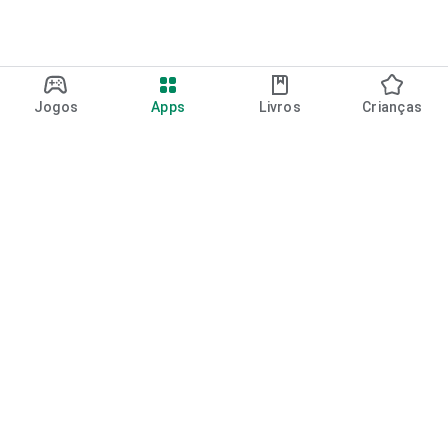
Jogos
Apps
Livros
Crianças
Google Play
Play Pass
Pontos do Play Points
Vales-presente
Resgatar
Política de reembolso