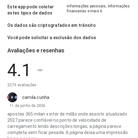
Informações pessoais, Informações
Este app pode coletar
financeiras e mais 6
estes tipos de dados
Os dados são criptografados em trânsito
Você pode solicitar a exclusão dos dados
Avaliações e resenhas
4.1
star
2279 avaliações
camila.cunha
11 de junho de 2026
apostas 365 milan x inter de milão onde assistir atualizado
2027 parece confiável no ponto de velocidade de
carregamento lendo descrições longas; a página parece
completa sem ficar pesada. A página deixa uma impressão