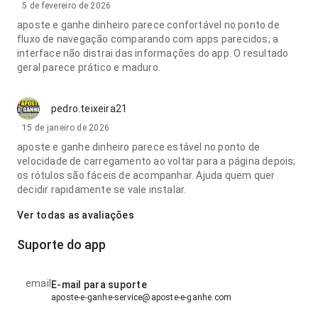
5 de fevereiro de 2026
aposte e ganhe dinheiro parece confortável no ponto de
fluxo de navegação comparando com apps parecidos; a
interface não distrai das informações do app. O resultado
geral parece prático e maduro.
pedro.teixeira21
15 de janeiro de 2026
aposte e ganhe dinheiro parece estável no ponto de
velocidade de carregamento ao voltar para a página depois;
os rótulos são fáceis de acompanhar. Ajuda quem quer
decidir rapidamente se vale instalar.
Ver todas as avaliações
Suporte do app
email
E-mail para suporte
aposte-e-ganhe-service@aposte-e-ganhe.com