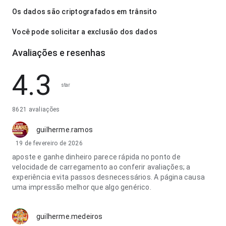
Os dados são criptografados em trânsito
Você pode solicitar a exclusão dos dados
Avaliações e resenhas
4.3
star
8621 avaliações
guilherme.ramos
19 de fevereiro de 2026
aposte e ganhe dinheiro parece rápida no ponto de
velocidade de carregamento ao conferir avaliações; a
experiência evita passos desnecessários. A página causa
uma impressão melhor que algo genérico.
guilherme.medeiros