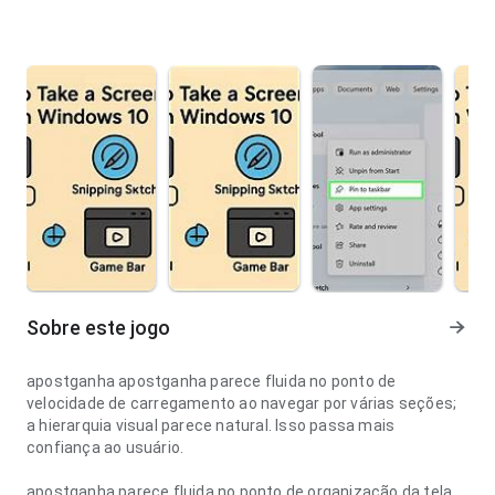
Sobre este jogo
apostganha apostganha parece fluida no ponto de
velocidade de carregamento ao navegar por várias seções;
a hierarquia visual parece natural. Isso passa mais
confiança ao usuário.
apostganha parece fluida no ponto de organização da tela