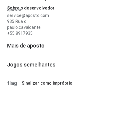
Sobre o desenvolvedor
aposto
service@aposto.com
935 Rua c
paulo.cavalcante
+55 8917935
Mais de aposto
Jogos semelhantes
flag
Sinalizar como impróprio