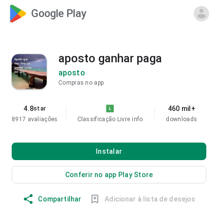
Google Play
aposto ganhar paga
aposto
Compras no app
4.8
460 mil+
star
8917 avaliações
Classificação Livre
info
downloads
Instalar
Conferir no app Play Store
Compartilhar
Adicionar à lista de desejos