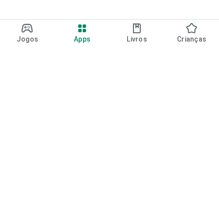
Jogos
Apps
Livros
Crianças
Google Play
Play Pass
Pontos do Play Points
Vales-presente
Resgatar
Política de reembolso