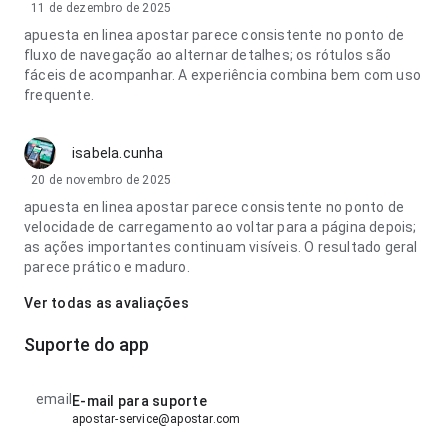
11 de dezembro de 2025
apuesta en linea apostar parece consistente no ponto de
fluxo de navegação ao alternar detalhes; os rótulos são
fáceis de acompanhar. A experiência combina bem com uso
frequente.
isabela.cunha
20 de novembro de 2025
apuesta en linea apostar parece consistente no ponto de
velocidade de carregamento ao voltar para a página depois;
as ações importantes continuam visíveis. O resultado geral
parece prático e maduro.
Ver todas as avaliações
Suporte do app
email
E-mail para suporte
apostar-service@apostar.com