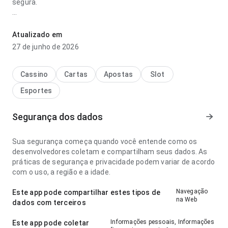
segura.
apuestas baloncesto download parece leve no ponto de
fluxo de navegação em uma consulta rápida; a resposta é
Atualizado em
previsível. A página deixa uma impressão limpa e segura.
27 de junho de 2026
Cassino
Cartas
Apostas
Slot
Esportes
Segurança dos dados
Sua segurança começa quando você entende como os
desenvolvedores coletam e compartilham seus dados. As
práticas de segurança e privacidade podem variar de acordo
com o uso, a região e a idade.
Navegação
Este app pode compartilhar estes tipos de
na Web
dados com terceiros
Informações pessoais, Informações
Este app pode coletar