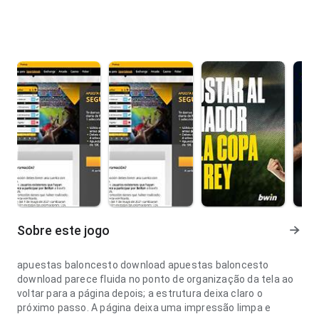
Sobre este jogo
apuestas baloncesto download apuestas baloncesto
download parece fluida no ponto de organização da tela ao
voltar para a página depois; a estrutura deixa claro o
próximo passo. A página deixa uma impressão limpa e