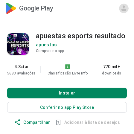
Google Play
apuestas esports resultado
apuestas
Compras no app
4.3
770 mil+
star
5683 avaliações
Classificação Livre
info
downloads
Instalar
Conferir no app Play Store
Compartilhar
Adicionar à lista de desejos