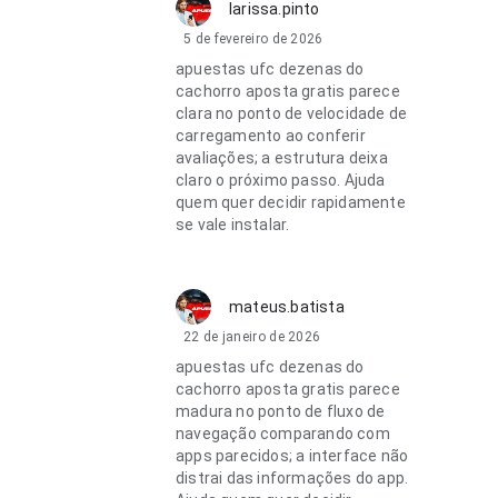
larissa.pinto
5 de fevereiro de 2026
apuestas ufc dezenas do
cachorro aposta gratis parece
clara no ponto de velocidade de
carregamento ao conferir
avaliações; a estrutura deixa
claro o próximo passo. Ajuda
quem quer decidir rapidamente
se vale instalar.
mateus.batista
22 de janeiro de 2026
apuestas ufc dezenas do
cachorro aposta gratis parece
madura no ponto de fluxo de
navegação comparando com
apps parecidos; a interface não
distrai das informações do app.