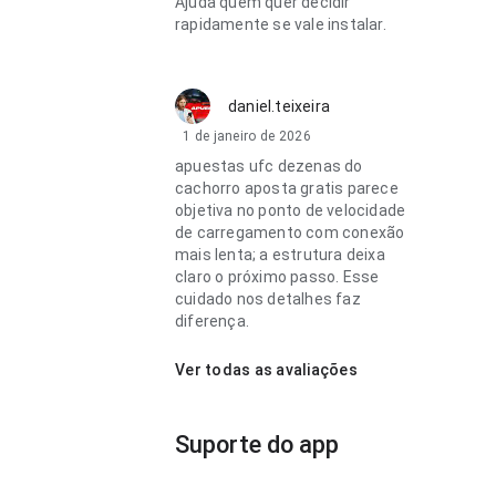
Ajuda quem quer decidir
rapidamente se vale instalar.
daniel.teixeira
1 de janeiro de 2026
apuestas ufc dezenas do
cachorro aposta gratis parece
objetiva no ponto de velocidade
de carregamento com conexão
mais lenta; a estrutura deixa
claro o próximo passo. Esse
cuidado nos detalhes faz
diferença.
Ver todas as avaliações
Suporte do app