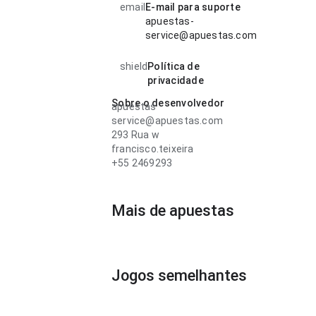
email
E-mail para suporte
apuestas-
service@apuestas.com
shield
Política de
privacidade
Sobre o desenvolvedor
apuestas
service@apuestas.com
293 Rua w
francisco.teixeira
+55 2469293
Mais de apuestas
Jogos semelhantes