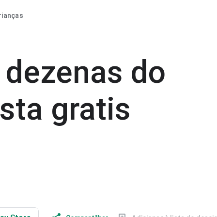
rianças
 dezenas do
sta gratis