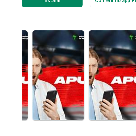
Instalar
Conferir no app P