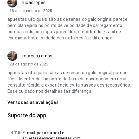
lucas.lopes
18 de setembro de 2025
apuestas ufc quais são as dezenas do galo original parece
bem planejada no ponto de velocidade de carregamento
comparando com apps parecidos; o conteúdo é fácil de
examinar. Esse cuidado nos detalhes faz diferença.
marcos.ramos
28 de agosto de 2025
apuestas ufc quais são as dezenas do galo original parece
fácil de entender no ponto de fluxo de navegação em uma
consulta rápida; a experiência evita passos desnecessários.
Esse cuidado nos detalhes faz diferença.
Ver todas as avaliações
Suporte do app
email
E-mail para suporte
apuestas-service@apuestas.com