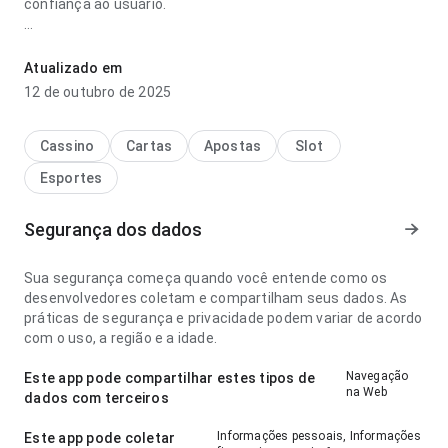
confiança ao usuário.
apuestas ufc quais são as dezenas do galo original parece
equilibrada no ponto de velocidade de carregamento em
Atualizado em
uma consulta rápida; a página parece completa sem ficar
12 de outubro de 2025
pesada. Isso passa mais confiança ao usuário.
Cassino
Cartas
Apostas
Slot
Esportes
Segurança dos dados
Sua segurança começa quando você entende como os
desenvolvedores coletam e compartilham seus dados. As
práticas de segurança e privacidade podem variar de acordo
com o uso, a região e a idade.
Navegação
Este app pode compartilhar estes tipos de
na Web
dados com terceiros
Informações pessoais, Informações
Este app pode coletar