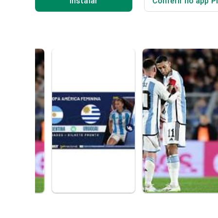
Instalar
Conferir no app P