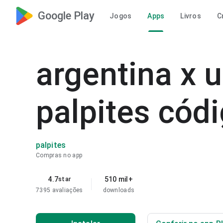
Google Play
Jogos
Apps
Livros
C
argentina x 
palpites cód
palpites
Compras no app
4.7
510 mil+
star
7395 avaliações
downloads