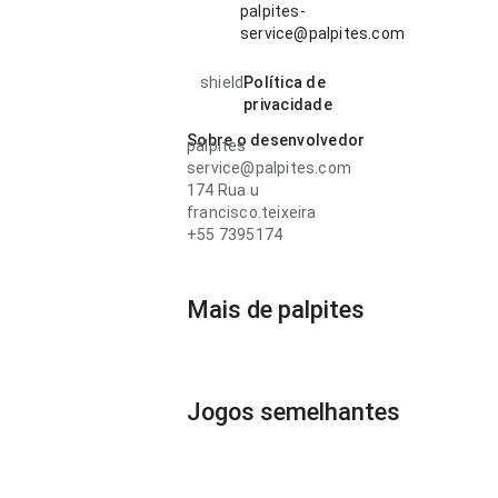
palpites-
service@palpites.com
shield
Política de
privacidade
Sobre o desenvolvedor
palpites
service@palpites.com
174 Rua u
francisco.teixeira
+55 7395174
Mais de palpites
Jogos semelhantes