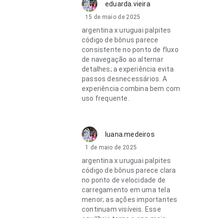
eduarda.vieira
15 de maio de 2025
argentina x uruguai palpites
código de bônus parece
consistente no ponto de fluxo
de navegação ao alternar
detalhes; a experiência evita
passos desnecessários. A
experiência combina bem com
uso frequente.
luana.medeiros
1 de maio de 2025
argentina x uruguai palpites
código de bônus parece clara
no ponto de velocidade de
carregamento em uma tela
menor; as ações importantes
continuam visíveis. Esse