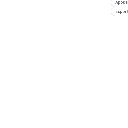
Apost
depois; 
continua
Espor
quer dec
instalar.