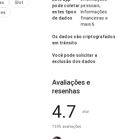
as
Slot
as ações importantes
pode coletar
pessoais,
m visíveis. Ajuda quem
estes tipos
Informações
tes
idir rapidamente se vale
de dados
financeiras e
mais 6
Os dados são criptografados
em trânsito
Você pode solicitar a
exclusão dos dados
Avaliações e
resenhas
4.7
star
7395 avaliações