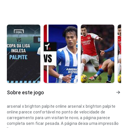
Sobre este jogo
arsenal x brighton palpite online arsenal x brighton palpite
online parece confortável no ponto de velocidade de
carregamento para um visitante novo; a página parece
completa sem ficar pesada. A página deixa uma impressão