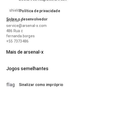
shield
Política de privacidade
Sobre o desenvolvedor
arsenal-x
service@arsenal-x.com
486 Rua c
fernanda.borges
+55 7373486
Mais de arsenal-x
Jogos semelhantes
flag
Sinalizar como impróprio