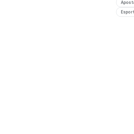
Apost
equilíbri
interess
Espor