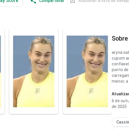
lay Store
Compartilhar
Adicionar à lista de desej
Sobre 
aryna sa
cupom ar
confiave
ponto de
carrega
menor; a 
página 
melhor q
Atualiz
6 de out
aryna sa
de 2025
cupom pa
fluxo de
conexão 
Cassi
são fáce