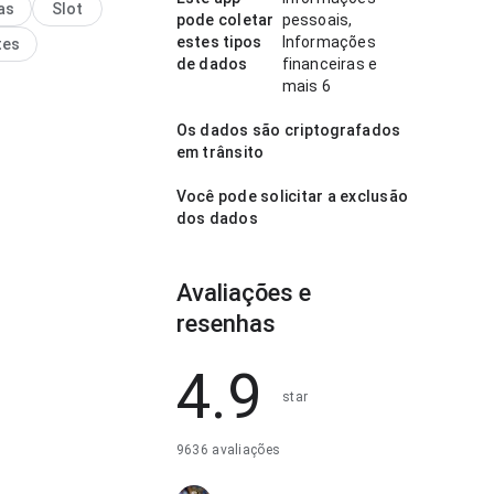
as
Slot
o torna o app mais
pode coletar
pessoais,
ante para testar.
estes tipos
Informações
tes
de dados
financeiras e
mais 6
Os dados são criptografados
em trânsito
Você pode solicitar a exclusão
dos dados
Avaliações e
resenhas
4.9
star
9636 avaliações