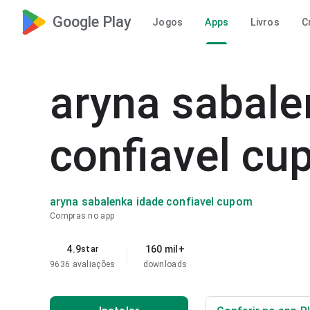
Google Play
Jogos
Apps
Livros
C
aryna sabale
confiavel c
aryna sabalenka idade confiavel cupom
Compras no app
4.9
160 mil+
star
9636 avaliações
downloads