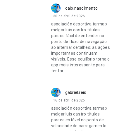
caio.nascimento
30 de abril de 2026
asociación deportiva tarma x
melgar luis castro titulos
parece fácil de entender no
ponto de fluxo de navegação
ao alternar detalhes; as ações
importantes continuam
visíveis. Esse equilíbrio torna o
app mais interessante para
testar.
gabriel.reis
16 de abril de 2026
asociación deportiva tarma x
melgar luis castro titulos
parece estável no ponto de
velocidade de carregamento