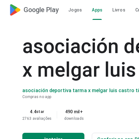
Google Play
Jogos
Apps
Livros
C
asociación d
x melgar luis
asociación deportiva tarma x melgar luis castro t
Compras no app
4.4
490 mil+
star
2763 avaliações
downloads