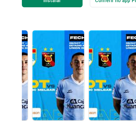
Instalar
Conferir no app P