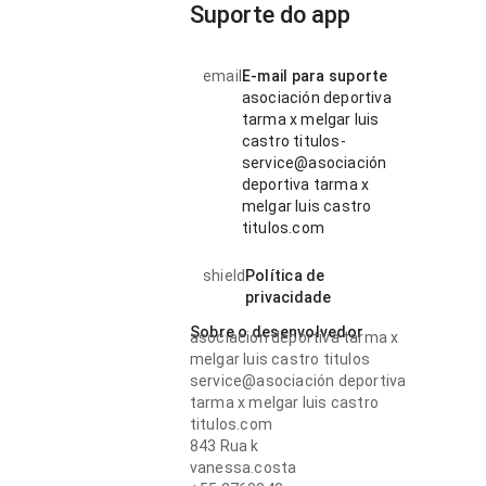
Suporte do app
email
E-mail para suporte
asociación deportiva
tarma x melgar luis
castro titulos-
service@asociación
deportiva tarma x
melgar luis castro
titulos.com
shield
Política de
privacidade
Sobre o desenvolvedor
asociación deportiva tarma x
melgar luis castro titulos
service@asociación deportiva
tarma x melgar luis castro
titulos.com
843 Rua k
vanessa.costa