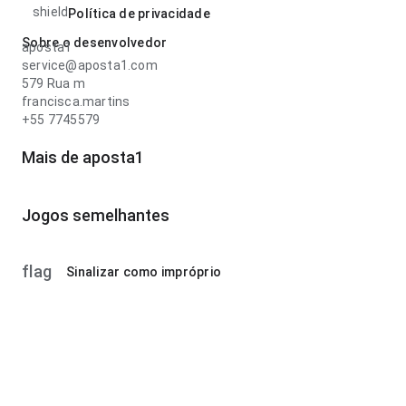
shield
Política de privacidade
Sobre o desenvolvedor
aposta1
service@aposta1.com
579 Rua m
francisca.martins
+55 7745579
Mais de aposta1
Jogos semelhantes
flag
Sinalizar como impróprio