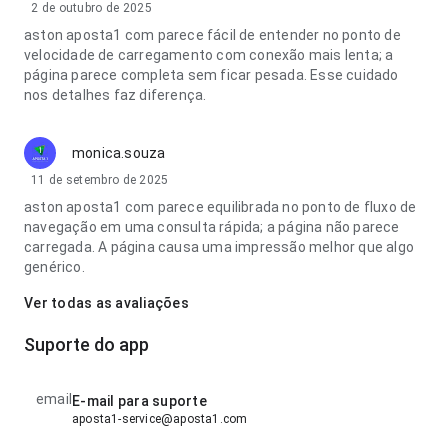
2 de outubro de 2025
aston aposta1 com parece fácil de entender no ponto de
velocidade de carregamento com conexão mais lenta; a
página parece completa sem ficar pesada. Esse cuidado
nos detalhes faz diferença.
monica.souza
11 de setembro de 2025
aston aposta1 com parece equilibrada no ponto de fluxo de
navegação em uma consulta rápida; a página não parece
carregada. A página causa uma impressão melhor que algo
genérico.
Ver todas as avaliações
Suporte do app
email
E-mail para suporte
aposta1-service@aposta1.com