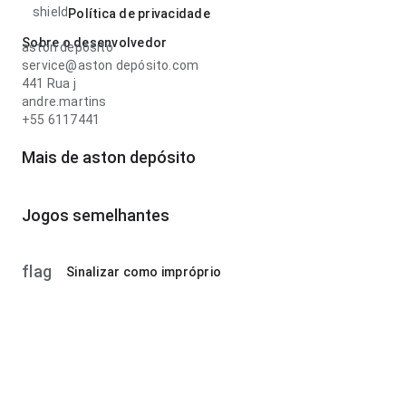
shield
Política de privacidade
Sobre o desenvolvedor
aston depósito
service@aston depósito.com
441 Rua j
andre.martins
+55 6117441
Mais de aston depósito
Jogos semelhantes
flag
Sinalizar como impróprio