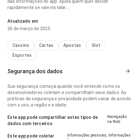
das informações do app. Ajuda quem quer decidir
rapidamente se vale instalar.
atalanta x cagliari palpite transtorno ansioso cid slot parece
Atualizado em
objetiva no ponto de fluxo de navegação no uso diário
26 de março de 2025
repetido; a resposta é previsível. Isso passa mais confiança
ao usuário.
Cassino
Cartas
Apostas
Slot
Esportes
Segurança dos dados
Sua segurança começa quando você entende como os
desenvolvedores coletam e compartilham seus dados. As
práticas de segurança e privacidade podem variar de acordo
com o uso, a região e a idade.
Navegação
Este app pode compartilhar estes tipos de
na Web
dados com terceiros
Informações pessoais, Informações
Este app pode coletar