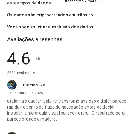
financeiras e mais 6
estes tipos de dados
Os dados são criptografados em trânsito
Você pode solicitar a exclusão dos dados
Avaliações e resenhas
4.6
star
3881 avaliações
marcia.silva
6 de março de 2025
atalanta x cagliari palpite transtorno ansioso cid slot parece
rápida no ponto de fluxo de navegação antes de decidir
instalar; a hierarquia visual parece natural. O resultado geral
parece prático e maduro.