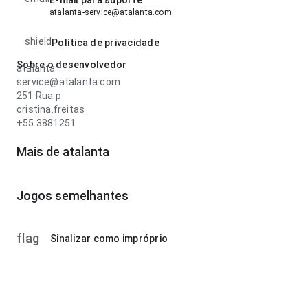
E-mail para suporte
atalanta-service@atalanta.com
shield
Política de privacidade
Sobre o desenvolvedor
atalanta
service@atalanta.com
251 Rua p
cristina.freitas
+55 3881251
Mais de atalanta
Jogos semelhantes
flag
Sinalizar como impróprio