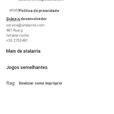
shield
Política de privacidade
Sobre o desenvolvedor
atalanta
service@atalanta.com
481 Rua g
tatiane.rocha
+55 2753481
Mais de atalanta
Jogos semelhantes
flag
Sinalizar como impróprio