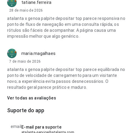
tatiane.ferreira
28 de maio de 2026
atalanta x genoa palpite depositar top parece responsiva no
ponto de fluxo de navegação em uma consulta rápida; os
rótulos são fáceis de acompanhar. A página causa uma
impressão melhor que algo genérico.
maria.magalhaes
7 de maio de 2026
atalanta x genoa palpite depositar top parece equilibrada no
ponto de velocidade de carregamento para um visitante
novo; a experiência evita passos desnecessários. O
resultado geral parece prático e maduro.
Ver todas as avaliações
Suporte do app
email
E-mail para suporte
atalanta-service@atalanta.com