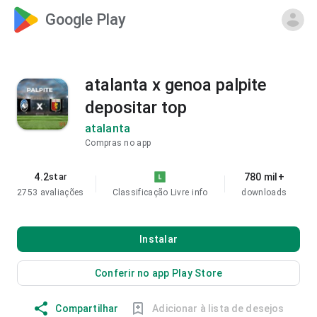
Google Play
atalanta x genoa palpite
depositar top
atalanta
Compras no app
4.2
780 mil+
star
2753 avaliações
Classificação Livre
info
downloads
Instalar
Conferir no app Play Store
Compartilhar
Adicionar à lista de desejos