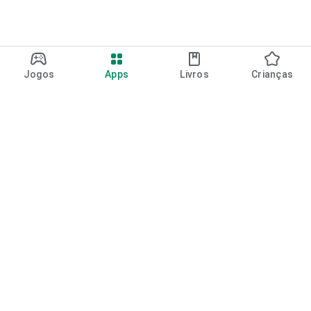
Jogos
Apps
Livros
Crianças
Google Play
Play Pass
Pontos do Play Points
Vales-presente
Resgatar
Política de reembolso