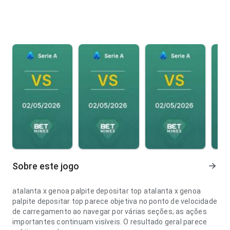
Sobre este jogo
atalanta x genoa palpite depositar top atalanta x genoa
palpite depositar top parece objetiva no ponto de velocidade
de carregamento ao navegar por várias seções; as ações
importantes continuam visíveis. O resultado geral parece