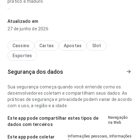
prático e maduro.
atalanta x genoa palpite depositar top parece consistente
no ponto de fluxo de navegação ao navegar por várias
Atualizado em
seções; a experiência evita passos desnecessários. A
27 de junho de 2026
experiência combina bem com uso frequente.
Cassino
Cartas
Apostas
Slot
Esportes
Segurança dos dados
Sua segurança começa quando você entende como os
desenvolvedores coletam e compartilham seus dados. As
práticas de segurança e privacidade podem variar de acordo
com o uso, a região e a idade.
Navegação
Este app pode compartilhar estes tipos de
na Web
dados com terceiros
Informações pessoais, Informações
Este app pode coletar