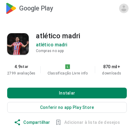
Google Play
atlético madri
atlético madri
Compras no app
4.9
870 mil+
star
2799 avaliações
Classificação Livre
info
downloads
Instalar
Conferir no app Play Store
Compartilhar
Adicionar à lista de desejos