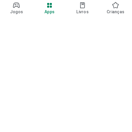
Jogos
Apps
Livros
Crianças
Google Play
Play Pass
Pontos do Play Points
Vales-presente
Resgatar
Política de reembolso
Crianças e família