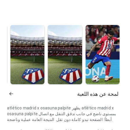
لمحة عن هذه اللعبة
atlético madrid x osasuna palpite يظهر atlético madrid x
osasuna palpite بمستوى ناضج في جانب تدفق التنقل مع اتصال
أبطأ؛ الصفحة تبدو كاملة دون ثقل. النتيجة العامة عملية وناضجة.