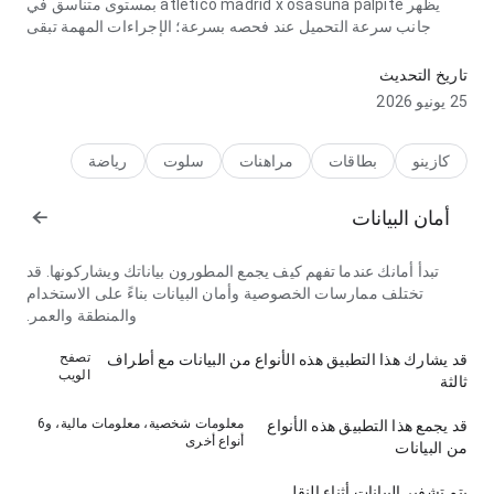
يظهر atlético madrid x osasuna palpite بمستوى متناسق في
جانب سرعة التحميل عند فحصه بسرعة؛ الإجراءات المهمة تبقى
ظاهرة. هذا التوازن يجعل التجربة جديرة بالمحاولة.
تاريخ التحديث
25 يونيو 2026
كازينو
بطاقات
مراهنات
سلوت
رياضة
أمان البيانات
تبدأ أمانك عندما تفهم كيف يجمع المطورون بياناتك ويشاركونها. قد
تختلف ممارسات الخصوصية وأمان البيانات بناءً على الاستخدام
والمنطقة والعمر.
تصفح
قد يشارك هذا التطبيق هذه الأنواع من البيانات مع أطراف
الويب
ثالثة
معلومات شخصية، معلومات مالية، و6
قد يجمع هذا التطبيق هذه الأنواع
أنواع أخرى
من البيانات
يتم تشفير البيانات أثناء النقل