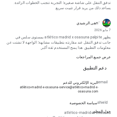
تدفق التنقل على شاشة صغيرة؛ التجربة تتجنب الخطوات الزائدة.
يساعد ذلك من يريد قرار تثبيت سريع.
nَهى.الرشيدي
7 مايو 2026
يظهر atlético madrid x osasuna palpite بمستوى سلس في
جانب تدفق التنقل عند مقارنته بتطبيقات مشابهة؛ الواجهة لا تشتت عن
معلومات التطبيق. هذا يمنح المستخدم ثقة أكبر.
عرض جميع المراجعات
دعم التطبيق
email
البريد الإلكتروني للدعم
atlético-madrid-x-osasuna-service@atlético-madrid-x-
osasuna.com
shield
سياسة الخصوصية
حول المطور
atlético-madrid-x-osasuna