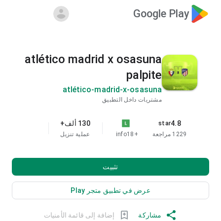
Google Play
atlético madrid x osasuna
palpite
atlético-madrid-x-osasuna
مشتريات داخل التطبيق
4.8
130 ألف+
star
1229 مراجعة
+18
info
عملية تنزيل
تثبيت
عرض في تطبيق متجر Play
مشاركة
إضافة إلى قائمة الأمنيات