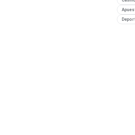
Casin
app. Ayud
Apues
rápido si 
Depor