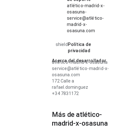
atlético-madrid-x-
osasuna-
service@atlético-
madrid-x-
osasuna.com
shield
Política de
privacidad
Acerca del desarrollador
atlético-madrid-x-osasuna
service@atlético-madrid-x-
osasuna.com
172 Calle a
rafael.dominguez
+34 7831172
Más de atlético-
madrid-x-osasuna