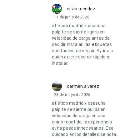
silvia.mendez
11 de junio de 2026
atlético madrid x osasuna
palpite se siente ligera en
velocidad de carga antes de
decidir instalar; las etiquetas
son fáciles de seguir. Ayuda a
quien quiere decidir rápido si
instalar.
carmen.alvarez
28 de mayo de 2026
atlético madrid x osasuna
palpite se siente pulida en
velocidad de carga en uso
diario repetido; la experiencia
evita pasos innecesarios. Ese
cuidado en los detalles se nota.