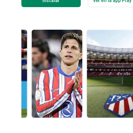
Instalar
Ver en la app Play