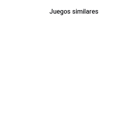
Juegos similares