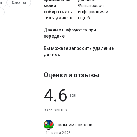
и
Слоты
в; страница
может
Финансовая
т полной без
собирать эти
информация и
. Общий результат
типы данных
ещё 6
т практичным и
Данные шифруются при
передаче
Вы можете запросить удаление
данных
Оценки и отзывы
4.6
star
9376 отзывов
максим.соколов
11 июня 2026 г.