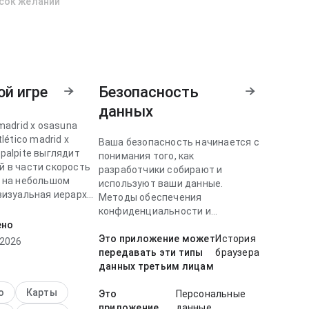
сок желаний
ой игре
Безопасность
данных
 madrid x osasuna
tlético madrid x
Ваша безопасность начинается с
palpite выглядит
понимания того, как
й в части скорость
разработчики собирают и
и на небольшом
используют ваши данные.
визуальная иерархия
Методы обеспечения
т естественно.
конфиденциальности и
нимание к деталям
ено
безопасности данных могут
.
отличаться в зависимости от
Это приложение может
История
 2026
использования, региона и
передавать эти типы
браузера
 madrid x osasuna
возраста.
данных третьим лицам
выглядит плавный в
орость загрузки при
о
Карты
Это
Персональные
ре нескольких
приложение
данные,