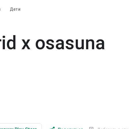
и
Дети
rid x osasuna