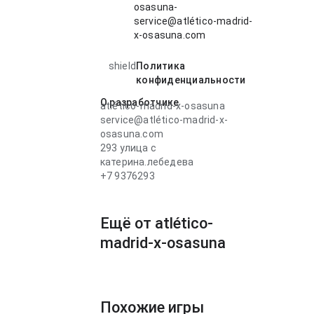
osasuna-
service@atlético-madrid-
x-osasuna.com
shield
Политика
конфиденциальности
О разработчике
atlético-madrid-x-osasuna
service@atlético-madrid-x-
osasuna.com
293 улица c
катерина.лебедева
+7 9376293
Ещё от atlético-
madrid-x-osasuna
Похожие игры