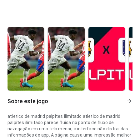
Sobre este jogo
atletico de madrid palpites ilimitado atletico de madrid
palpites ilimitado parece fluida no ponto de fluxo de
navegação em uma tela menor; a interface não distrai das
informações do app. A página causa uma impressão melhor