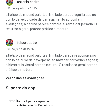
antonia.ribeiro
21 de agosto de 2025
atletico de madrid palpites ilimitado parece equilibrada no
ponto de velocidade de carregamento ao conferir
avaliações; a página parece completa sem ficar pesada. O
resultado geral parece prático e maduro.
felipe.castro
31 de julho de 2025
atletico de madrid palpites ilimitado parece responsiva no
ponto de fluxo de navegação ao navegar por várias seções;
a hierarquia visual parece natural. O resultado geral parece
prático e maduro.
Ver todas as avaliações
Suporte do app
email
E-mail para suporte
palpites-service@palpites.com